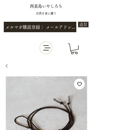
西表島いやしろち
自然を身に纏う
送信