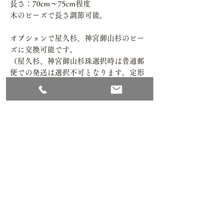
長さ：70cm～75cm程度
木のビーズで長さ調節可能。
オプションで屋久杉、神宮御山杉のビー
ズに交換可能です。
（屋久杉、神宮御山杉珠選択時は普通郵
便での発送は選択不可となります。定形
外（180円）等をご選択ください。）
Recommend Item