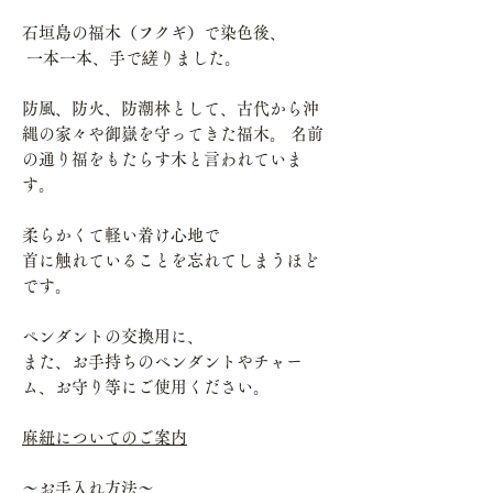
石垣島の福木（フクギ）で染色後、
一本一本、手で縒りました。
防風、防火、防潮林として、古代から沖
縄の家々や御嶽を守ってきた福木。 名前
の通り福をもたらす木と言われていま
す。
柔らかくて軽い着け心地で
首に触れていることを忘れてしまうほど
です。
ペンダントの交換用に、
また、お手持ちのペンダントやチャー
ム、お守り等にご使用ください。
麻紐についてのご案内
～お手入れ方法～