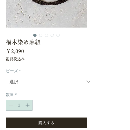
福木染め麻紐
価
￥2,090
格
消費税込み
ビーズ
*
数量
*
購入する