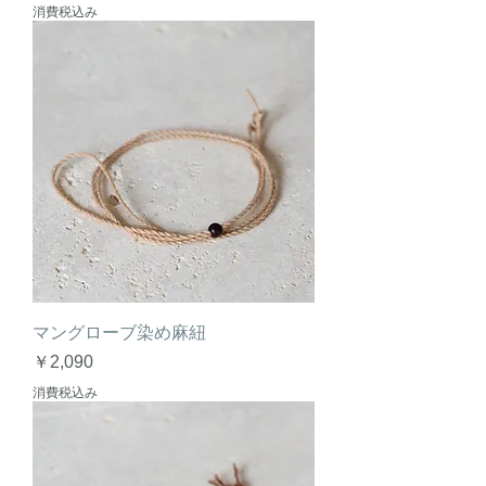
消費税込み
マングローブ染め麻紐
価格
￥2,090
消費税込み