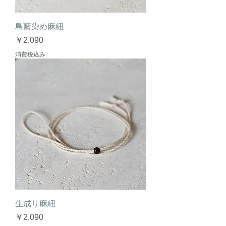
島藍染め麻紐
価格
￥2,090
消費税込み
生成り麻紐
価格
￥2,090