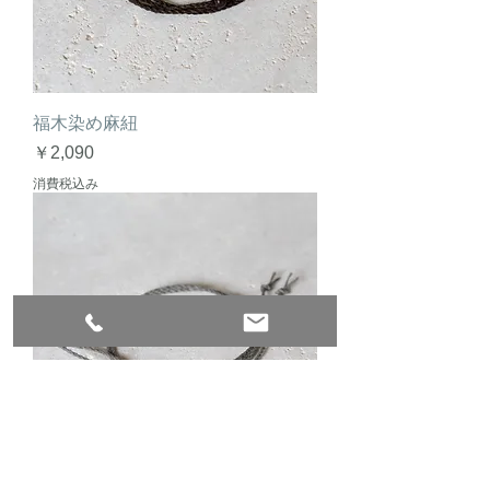
福木染め麻紐
価格
￥2,090
消費税込み