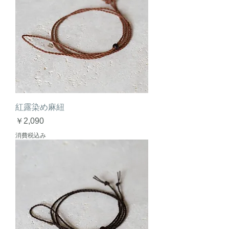
紅露染め麻紐
価格
￥2,090
消費税込み