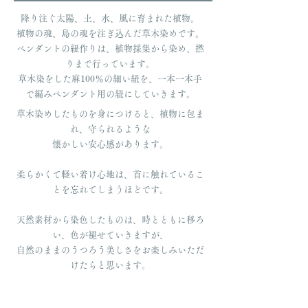
降り注ぐ太陽、土、水、風に育まれた植物。
植物の魂、島の魂を注ぎ込んだ草木染めです。
ペンダントの紐作りは、植物採集から染め、撚
りまで行っています。
草木染をした麻100％の細い紐を、一本一本手
で編みペンダント用の紐にしていきます。
草木染めしたものを身につけると、植物に包ま
れ、守られるような
懐かしい安心感があります。
柔らかくて軽い着け心地は、首に触れているこ
とを忘れてしまうほどです。
天然素材から染色したものは、時とともに移ろ
い、色が褪せていきますが、
自然のままのうつろう美しさをお楽しみいただ
けたらと思います。