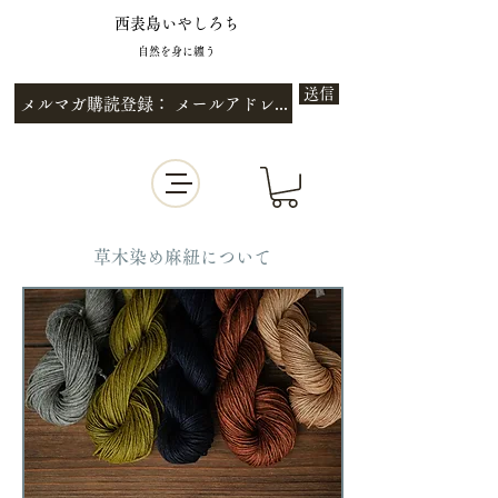
西表島いやしろち
自然を身に纏う
送信
草木染め麻紐について