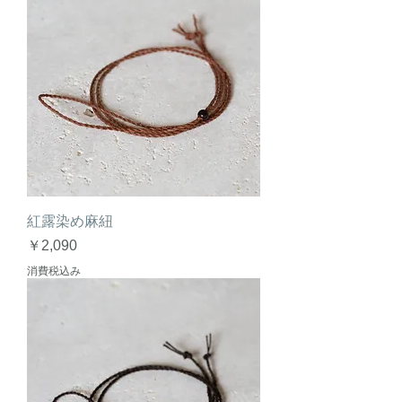
紅露染め麻紐
価格
￥2,090
消費税込み