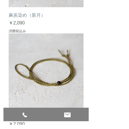
麻炭染め（新月）
価格
￥2,090
消費税込み
麻炭染め（満月）
価格
￥2,090