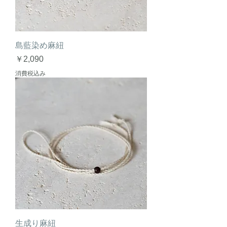
島藍染め麻紐
価格
￥2,090
消費税込み
生成り麻紐