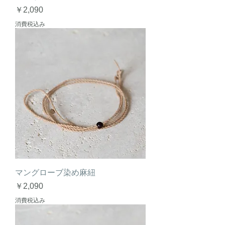
価格
￥2,090
消費税込み
マングローブ染め麻紐
価格
￥2,090
消費税込み