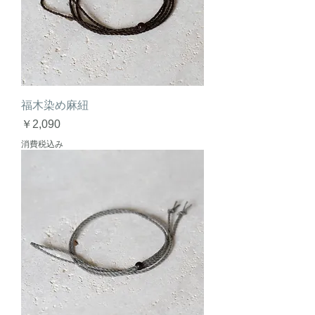
福木染め麻紐
価格
￥2,090
消費税込み