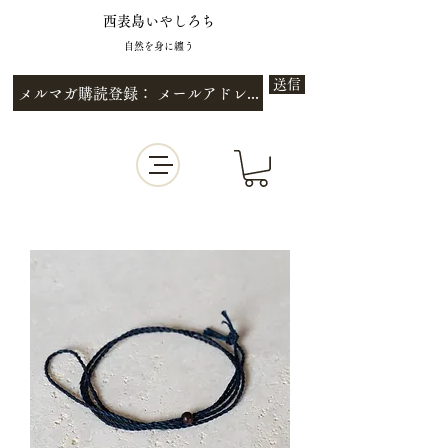
西表島いやしろち
自然を身に纏う
送信