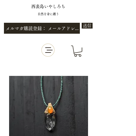
西表島いやしろち
自然を身に纏う
送信