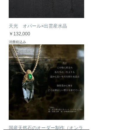
天光 オパール×出雲産水晶
価格
￥132,000
消費税込み
国産天然石のオーダー制作（オンラ