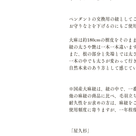
ペンダントの交換用の紐として
お守りなどを下げるのにもご使
大麻は約180cmの樹皮をその
紐の太さや艶は一本一本違いま
また、根の部分と先端とでは太
一本の中でも太さが変わって行
自然本来のあり方として感じて
※国産大麻紐は、紐の中で、一
他の麻紐の商品に比べ、毛羽立
耐久性をお求めの方は、麻紐を
使用頻度に寄りますが、一年程
「屋久杉」