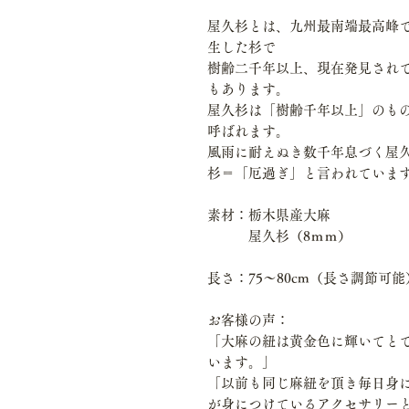
屋久杉とは、九州最南端最高峰
生した杉で
樹齢二千年以上、現在発見され
もあります。
屋久杉は「樹齢千年以上」のも
呼ばれます。
風雨に耐えぬき数千年息づく屋
杉＝「厄過ぎ」と言われていま
素材：栃木県産大麻
屋久杉（8ｍｍ）
長さ：75～80cm（長さ調節可能
お客様の声：
「大麻の紐は黄金色に輝いてと
います。」
「以前も同じ麻紐を頂き毎日身に
が身につけているアクセサリー