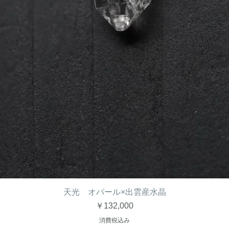
天光 オパール×出雲産水晶
価格
￥132,000
消費税込み