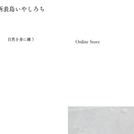
西表島いやしろち
自然を身に纏う
Online Store