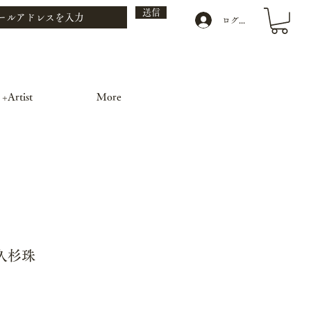
送信
ログイン
 +Artist
More
久杉珠