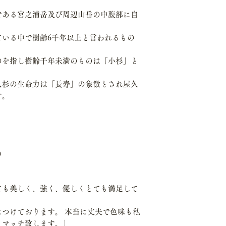
である宮之浦岳及び周辺山岳の中腹部に自
ている中で樹齢6千年以上と言われるもの
のを指し樹齢千年未満のものは「小杉」と
久杉の生命力は「長寿」の象徴とされ屋久
す。
）
ても美しく、強く、優しくとても満足して
つけております。 本当に丈夫で色味も私
とマッチ致します。」