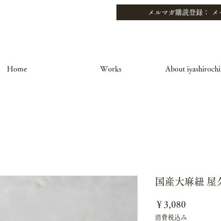
Home
Works
About iyashirochi
国産大麻紐 屋
価
￥3,080
格
消費税込み