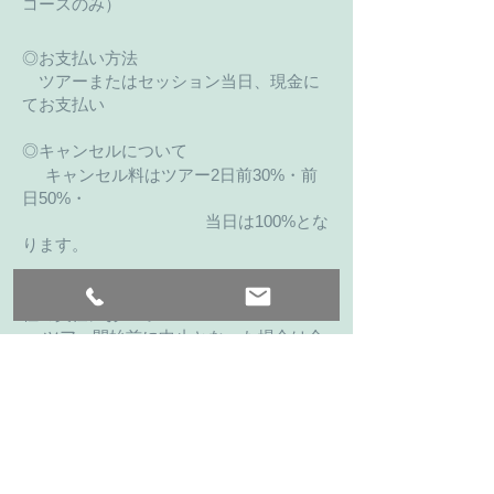
コースのみ）
◎お支払い方法
ツアーまたはセッション当日、現金に
てお支払い
◎キャンセルについて
キャンセル料はツアー2日前30%・
前
日50%・
当日は100%とな
ります。
台風等の天候不良、通行止め、また当
社の責任において
ツアー開始前に中止となった場合は全
額返金いたします。
各ツアー代金に対する手数料は以下の
とおりです。
・ツアー日～7日前まで・・・キャン
セル料は掛かりません。