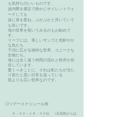
も気持ちのいいものです。
波内際を裸足で静かにサイレントウォ
ークしても
波に身を委ね、ぷかぷかと浮いていて
も良いです。
海の世界を覗いてみるのもお勧めで
す。
リーフには、美しいサンゴと色鮮やか
な魚たち
干潟に広がる独特な世界。ユニークな
生物たち。
海には全く違う時間の流れと秩序が存
在しています。
驚くべきことに、それは私たちが当た
り前だと思い日常を送っている
陸よりも広い世界なのです。
◎ツアースケジュール例
９：００～１６：３０位 （石垣島からは