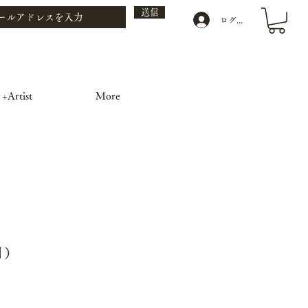
送信
ログイン
 +Artist
More
月）