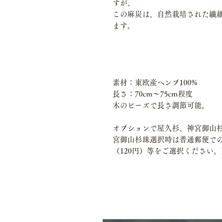
すが、
この麻炭は、自然栽培された繊
ます。
素材：東欧産ヘンプ100%
長さ：70cm～75cm程度
木のビーズで長さ調節可能。
オプションで屋久杉、神宮御山
宮御山杉珠選択時は普通郵便で
（120円）等をご選択ください。