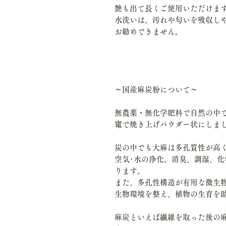
艶も出て長くご使用いただけま
水洗いは、汚れや匂いを吸収し
お勧めできません。
～国産麻炭粉について～
無農薬・無化学肥料で自然の中
竃で焼き上げパウダー状にしま
炭の中でも大麻は多孔質性が高
空気･水の浄化、消臭、調湿、
ります。
また、多孔性構造が有用な微生
生物環境を整え、植物の生育を
麻炭といえば繊維を取った後の麻