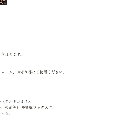
まうほどです。
チャーム、お守り等にご使用ください。
ル（アルガンオイル、
、椿油等） や蜜蝋ワックスで、
だくと、