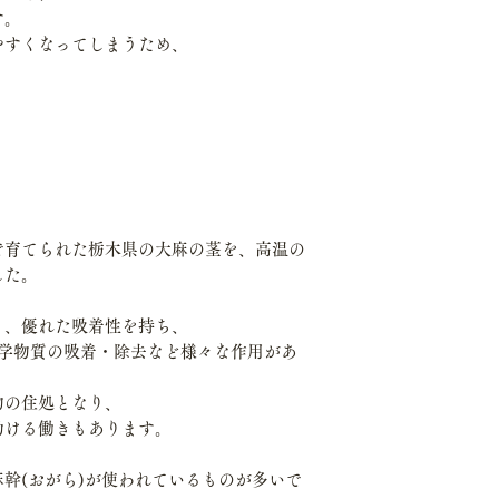
す。
やすくなってしまうため、
で育てられた栃木県の大麻の茎を、高温の
した。
く、優れた吸着性を持ち、
化学物質の吸着・除去など様々な作用があ
物の住処となり、
助ける働きもあります。
幹(おがら)が使われているものが多いで