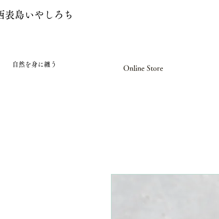
西表島いやしろち
自然を身に纏う
Online Store